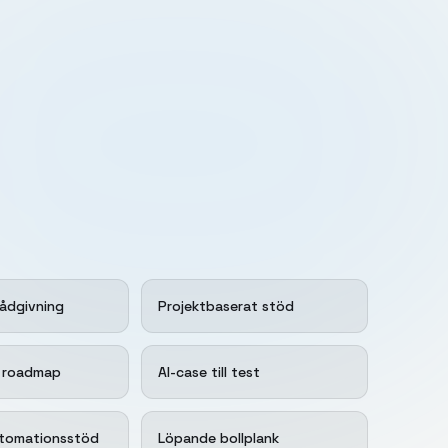
rådgivning
Projektbaserat stöd
 roadmap
AI-case till test
utomationsstöd
Löpande bollplank