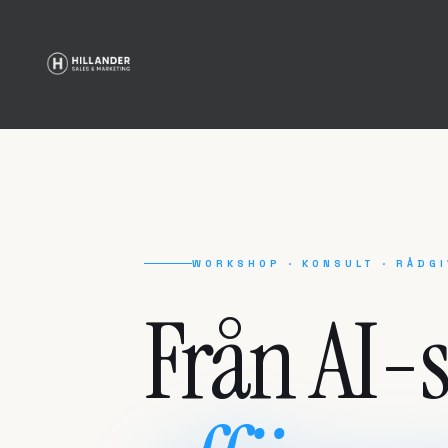
WORKSHOP · KONSULT · RÅDGI
Från AI-