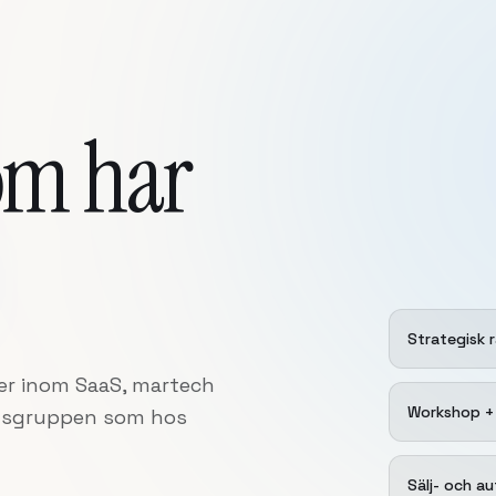
om har
Strategisk 
rer inom SaaS, martech
Workshop +
ingsgruppen som hos
Sälj- och a