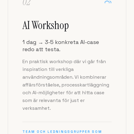
02
AI Workshop
1 dag → 3-5 konkreta AI-case
redo att testa.
En praktisk workshop där vi går från
inspiration till verkliga
användningsområden. Vi kombinerar
affärsförståelse, processkartläggning
och AI-möjligheter för att hitta case
som är relevanta för just er
verksamhet.
TEAM OCH LEDNINGSGRUPPER SOM