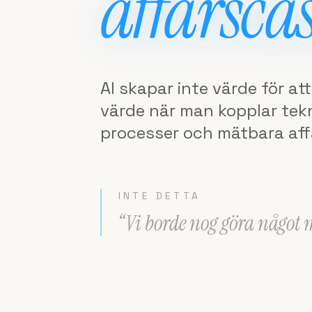
affärscas
AI skapar inte värde för at
värde när man kopplar tekni
processer och mätbara aff
INTE DETTA
“Vi borde nog göra något 