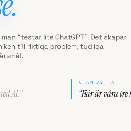
e.
t man “testar lite ChatGPT”. Det skapar
ken till riktiga problem, tydliga
ärsmål.
UTAN DETTA
med AI.”
“Här är våra tre 