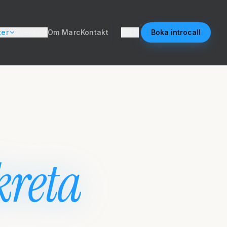
ter
Events
Om Marc
Kontakt
EN
Boka introcall
kreta