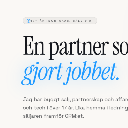
17+ ÅR INOM SAAS, SÄLJ & AI
En partner s
gjort jobbet.
Jag har byggt sälj, partnerskap och affä
och tech i över 17 år. Lika hemma i ledn
säljaren framför CRM:et.