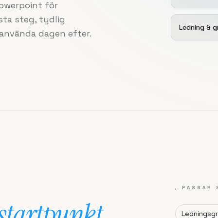
powerpoint för
sta steg, tydlig
Ledning & g
l använda dagen efter.
, PASSAR 
startpunkt.
Ledningsg